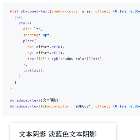
#let
 shadowed-text
(
shadow-color
: gray, 
offset
: (
0.1em
, 
0.05
  box
(
    stack
(
      dir
: ltr,
      spacing
: 
0pt
,
      place
(
        dx
: offset.
at
(
0
),
        dy
: offset.
at
(
1
),
        text
(
fill
: 
rgb
(shadow-color))[
#it
],
      ),
      text
[
#it
],
    ),
  )
}
#shadowed-text
[文本阴影]
#shadowed-text
(
shadow-color
: 
"93b6d2"
, 
offset
: (
0.1em
, 
0.05