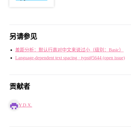
另请参见
差距分析：默认行高对中文来说过小（级别：Basic）
Language-dependent text spacing · typst#5644 (open issue)
贡献者
Y.D.X.