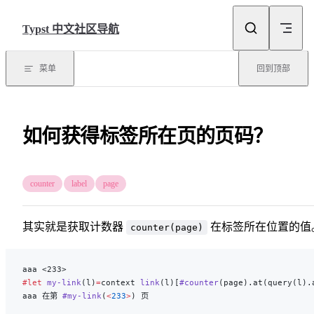
Skip to content
Typst 中文社区导航
菜单
回到顶部
如何获得标签所在页的页码？
counter
label
page
其实就是获取计数器
在标签所在位置的值
counter(page)
aaa <233>
#let
 my-link
(l)
=
context 
link
(l)[
#counter
(page).at(query(l).
aaa 在第 
#my-link
(
<
233
>
) 页