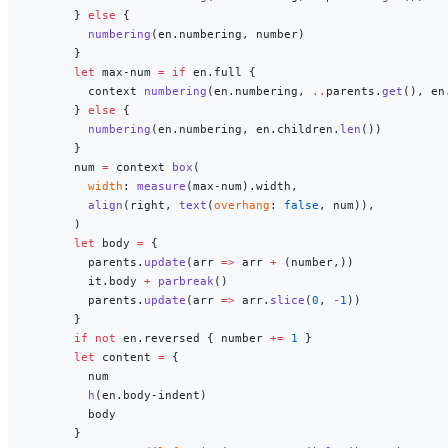
      } 
else
 {
        numbering
(en.numbering, number)
      }
      let
 max-num 
=
 if
 en.full {
        context 
numbering
(en.numbering, 
..
parents.
get
(), en
      } 
else
 {
        numbering
(en.numbering, en.children.
len
())
      }
      num 
=
 context 
box
(
        width
: 
measure
(max-num).width,
        align
(right, 
text
(
overhang
: 
false
, num)),
      )
      let
 body 
=
 {
        parents.
update
(arr 
=>
 arr 
+
 (number,))
        it.body 
+
 parbreak
()
        parents.
update
(arr 
=>
 arr.
slice
(
0
, 
-
1
))
      }
      if
 not
 en.reversed { number 
+=
 1
 }
      let
 content 
=
 {
        num
        h
(en.body-indent)
        body
      }