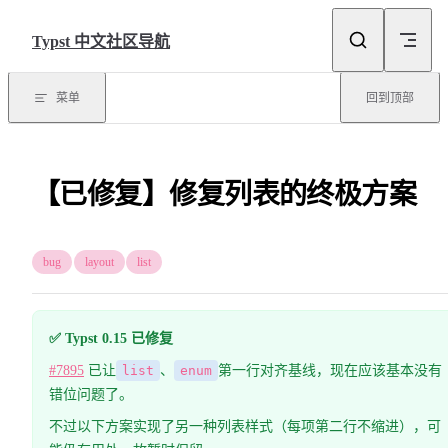
Skip to content
Typst 中文社区导航
菜单
回到顶部
【已修复】修复列表的终极方案
bug
layout
list
✅ Typst 0.15 已修复
#7895
已让
list
、
enum
第一行对齐基线，现在应该基本没有
错位问题了。
不过以下方案实现了另一种列表样式（每项第二行不缩进），可