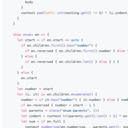
        body
      }
      context 
pad
(
left
: 
int
(nesting.
get
() 
!=
 0
) 
*
 li.indent
    }
  }
  show
 enum
: en 
=>
 {
    let
 start 
=
 if
 en.start 
==
 auto
 {
      if
 en.children.
first
().
has
(
"number"
) {
        if
 en.reversed { en.children.
first
().number } 
else
 
      } 
else
 {
        if
 en.reversed { en.children.
len
() } 
else
 { 
1
 }
      }
    } 
else
 {
      en.start
    }
    let
 number 
=
 start
    for
 (i, it) 
in
 en.children.
enumerate
() {
      number 
=
 if
 it.
has
(
"number"
) { it.number } 
else
 { num
      if
 en.reversed { number 
=
 start 
-
 i }
      let
 parents 
=
 state
(
"enum-parents"
, ())
      let
 indent 
=
 context 
h
((parents.
get
().
len
() 
+
 1
) 
*
 en
      let
 num 
=
 if
 en.full {
        context 
numbering
(en.numbering, 
..
parents.
get
(), nu