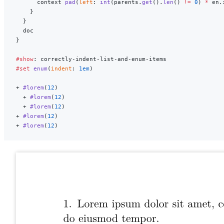
      context 
pad
(
left
: 
int
(parents.
get
().
len
() 
!=
 0
) 
*
 en.
    }
  }
  doc
}
#show
: correctly-indent-list-and-enum-items
#set
 enum
(
indent
: 
1em
)
+ 
#lorem
(
12
)
  + 
#lorem
(
12
)
  + 
#lorem
(
12
)
+ 
#lorem
(
12
)
+ 
#lorem
(
12
)