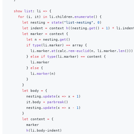
  show
 list
: li 
=>
 {
    for
 (i, it) 
in
 li.children.
enumerate
() {
      let
 nesting 
=
 state
(
"list-nesting"
, 
0
)
      let
 indent 
=
 context 
h
((nesting.
get
() 
+
 1
) 
*
 li.inden
      let
 marker 
=
 context {
        let
 n 
=
 nesting.
get
()
        if
 type
(li.marker) 
==
 array {
          li.marker.
at
(calc.
rem-euclid
(n, li.marker.
len
()))
        } 
else
 if
 type
(li.marker) 
==
 content {
          li.marker
        } 
else
 {
          li.
marker
(n)
        }
      }
      let
 body 
=
 {
        nesting.
update
(x 
=>
 x 
+
 1
)
        it.body 
+
 parbreak
()
        nesting.
update
(x 
=>
 x 
-
 1
)
      }
      let
 content 
=
 {
        marker
        h
(li.body-indent)