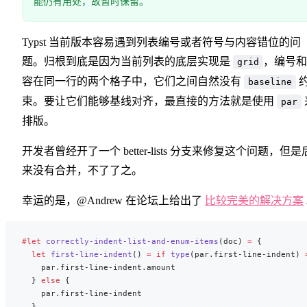
能仍有用处，故暂时保留。
Typst 当前版本容易遇到列表编号或者符号与内容错位的问
题。归根到底是因为当前列表的底层实现是
，编号和
grid
容在同一行的两个格子中，它们之间自然没有
baseline
束。要让它们能够基线对齐，最直接的方法就是使用
par
排版。
开发者曾经开了一个 better-lists 分支来修复这个问题，但是
来没有合并，不了了之。
幸运的是，@Andrew 在论坛上给出了
比较完美的解决方案
#let
 correctly-indent-list-and-enum-items
(doc) 
=
 {
  let
 first-line-indent
() 
=
 if
 type
(par.first-line-indent) 
    par.first-line-indent.amount
  } 
else
 {
    par.first-line-indent
  }