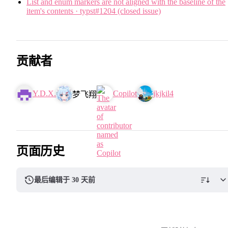
List and enum markers are not aligned with the baseline of the
item's contents · typst#1204 (closed issue)
贡献者
Y.D.X.
Copilot
jkjkil4
梦飞翔
页面历史
最后编辑于 30 天前