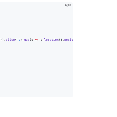
typst
"
)).
slice
(
-
2
).
map
(e 
=>
 e.
location
().
position
())