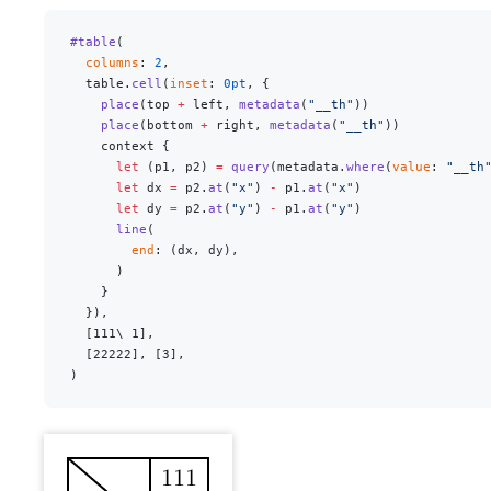
#table
(
  columns
: 
2
,
  table.
cell
(
inset
: 
0pt
, {
    place
(top 
+
 left, 
metadata
(
"__th"
))
    place
(bottom 
+
 right, 
metadata
(
"__th"
))
    context {
      let
 (p1, p2) 
=
 query
(metadata.
where
(
value
: 
"__th
      let
 dx 
=
 p2.
at
(
"x"
) 
-
 p1.
at
(
"x"
)
      let
 dy 
=
 p2.
at
(
"y"
) 
-
 p1.
at
(
"y"
)
      line
(
        end
: (dx, dy),
      )
    }
  }),
  [111\ 1],
  [22222], [3],
)