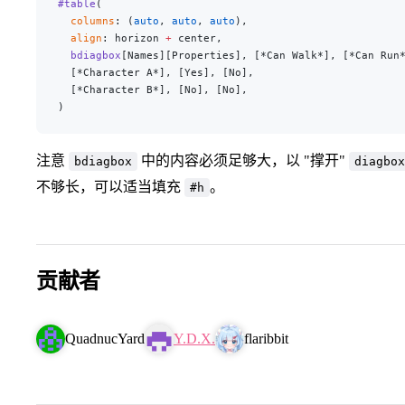
#table
(
  columns
: (
auto
, 
auto
, 
auto
),
  align
: horizon 
+
 center,
  bdiagbox
[Names][Properties], [
*Can Walk*
], [
*Can Run
  [
*Character A*
], [Yes], [No],
  [
*Character B*
], [No], [No],
)
注意
中的内容必须足够大，以 "撑开"
bdiagbox
diagbox
不够长，可以适当填充
。
#h
贡献者
QuadnucYard
Y.D.X.
flaribbit