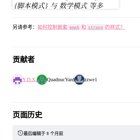
另请参考：
如何控制嵌套
和
的样式？
emph
strong
贡献者
Y.D.X.
QuadnucYard
zzwe1
页面历史
最后编辑于 8 个月前