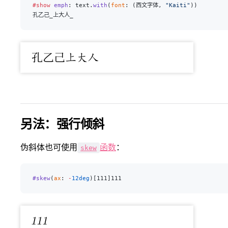
#show
 emph
: text.
with
(
font
: (西文字体, 
"Kaiti"
))
孔乙己_上大人
_
另法：强行倾斜
伪斜体也可使用
函数
：
skew
#skew
(
ax
: 
-
12deg
)[111]111