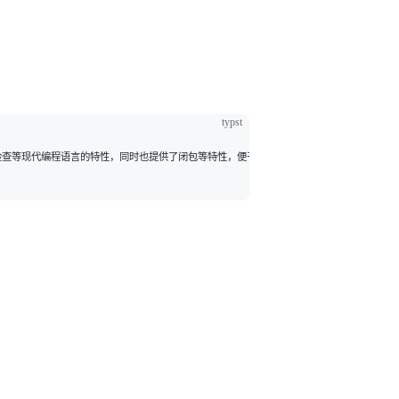
typst
误检查等现代编程语言的特性，同时也提供了闭包等特性，便于进行函数式编程。以及包括了 [