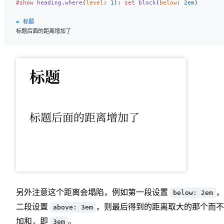
#show
 heading
.
where
(
level
: 
1
): 
set
 block
(
below
: 
2em
)
= 标题
标题后面的距离增加了
另外注意这个距离会塌陷，例如第一段设置
，
below: 2em
二段设置
，则最后得到的距离取大的那个而不
above: 3em
加和，即
。
3em